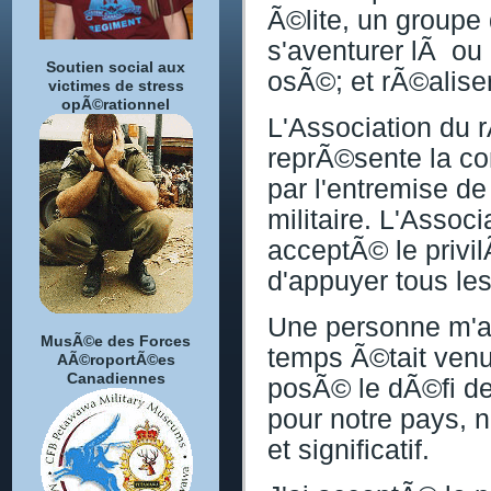
Ã©lite, un groupe 
s'aventurer lÃ ou
Soutien social aux
osÃ©; et rÃ©alise
victimes de stress
opÃ©rationnel
L'Association du
reprÃ©sente la co
par l'entremise de
militaire. L'Asso
acceptÃ© le privil
d'appuyer tous le
Une personne m'a
MusÃ©e des Forces
temps Ã©tait venu
AÃ©roportÃ©es
Canadiennes
posÃ© le dÃ©fi de 
pour notre pays, n
et significatif.