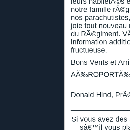
leurs habiletÃ©s 
notre famille rÃ©g
nos parachutistes
joie tout nouveau
du RÃ©giment. VÃ©
information addit
fructueuse.
Bons Vents et Arr
AÃ‰ROPORTÃ‰!
Donald Hind, PrÃ
______________
Si vous avez des 
sâ€™il vous pla