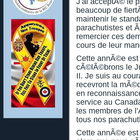
J'ai acceptÃ© le 
beaucoup de fiert
maintenir le stan
parachutistes et 
remercier ces derni
cours de leur man
Cette annÃ©e est
cÃ©lÃ©brons le Ju
II. Je suis au cou
recevront la mÃ©d
en reconnaissance
service au Canada
les membres de l'
tous nos parachut
Cette annÃ©e est 