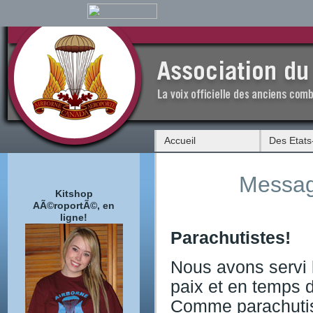
Accueil
Des Etats
Messag
Kitshop
AÃ©roportÃ©, en
ligne!
Parachutistes!
Nous avons servi
paix et en temps d
Comme parachutis