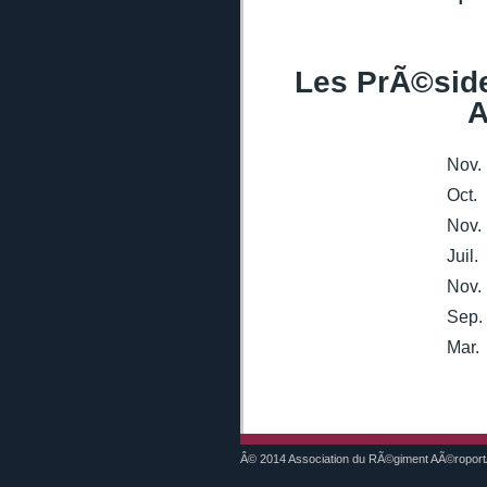
Les PrÃ©side
A
Nov.
Oct.
Nov.
Juil.
Nov.
Sep.
Mar.
Â© 2014 Association du RÃ©giment AÃ©ropor