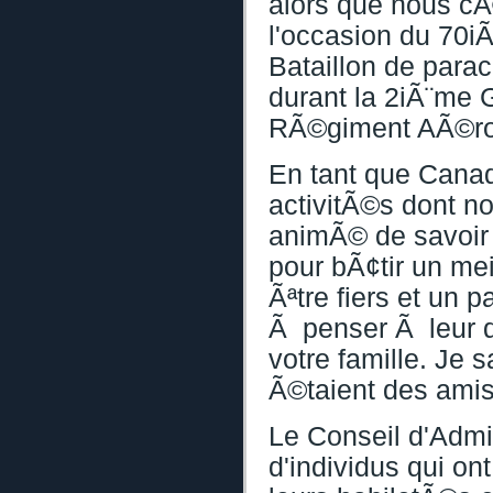
alors que nous cÃ
l'occasion du 70i
Bataillon de parac
durant la 2iÃ¨me 
RÃ©giment AÃ©rop
En tant que Canad
activitÃ©s dont n
animÃ© de savoir 
pour bÃ¢tir un me
Ãªtre fiers et un 
Ã penser Ã leur d
votre famille. Je 
Ã©taient des amis
Le Conseil d'Admi
d'individus qui ont